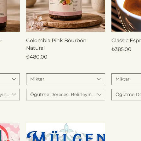
-
Colombia Pink Bourbon
Classic Esp
Natural
Fiyat
₺385,00
Fiyat
₺480,00
Miktar
Miktar
yiniz
Öğütme Derecesi Belirleyiniz
Öğütme Dere