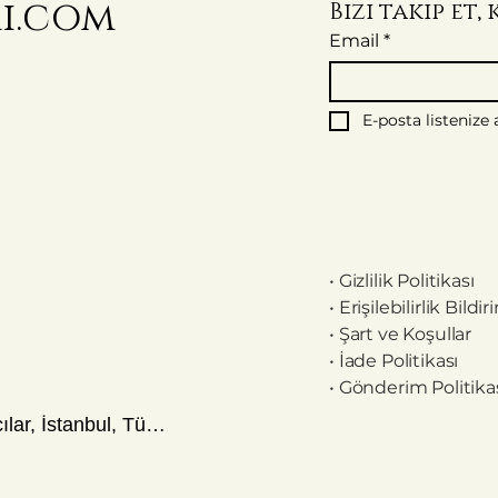
mi.com
Bizi takip et
Email
*
E-posta listenize
•
Gizlilik Politikası
•
Erişilebilirlik Bildi
•
Şart ve Koşullar
•
İade Politikası
•
Gönderim Politika
Marmara Caddesi No. 23, Avcılar, İstanbul, Türkiye