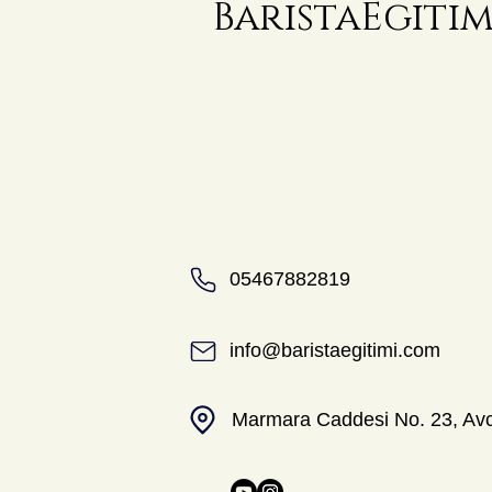
BaristaEgiti
05467882819
info@baristaegitimi.com