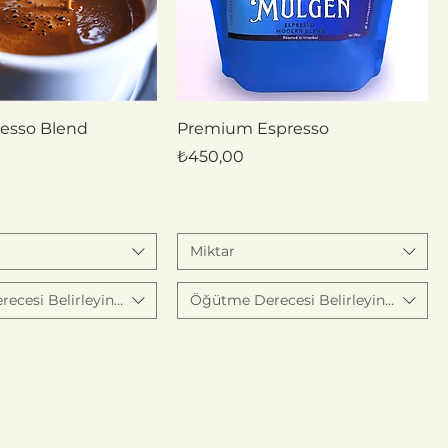
resso Blend
Premium Espresso
Fiyat
₺450,00
Miktar
cesi Belirleyiniz
Öğütme Derecesi Belirleyiniz