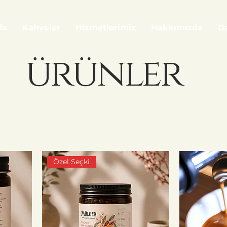
fa
Kahveler
Hizmetlerimiz
Hakkımızda
Da
ürünler
Özel Seçki