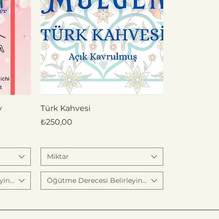
y
Türk Kahvesi
Fiyat
₺250,00
Miktar
yiniz
Öğütme Derecesi Belirleyiniz