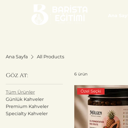
Ana Say
Ana Sayfa
All Products
6 ürün
Göz At:
Özel Seçki
Tüm Ürünler
Günlük Kahveler
Premium Kahveler
Specialty Kahveler