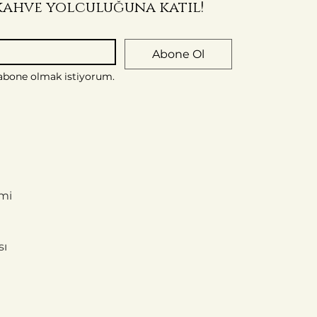
, kahve yolculuğuna katıl!
Abone Ol
 abone olmak istiyorum.
rimi
sı