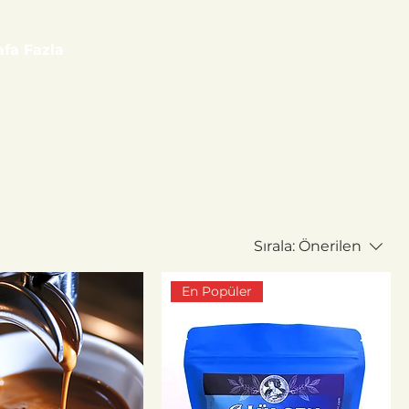
fa Fazla
Üyel ol / Giriş
Sırala:
Önerilen
En Popüler