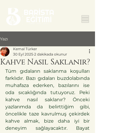
Yazı
Kemal Türker
30 Eyl 2025
2 dakikada okunur
Kahve Nasıl Saklanır?
Tüm gıdaların saklanma koşulları 
farklıdır. Bazı gıdaları buzdolabında 
muhafaza ederken, bazılarını ise 
oda sıcaklığında tutuyoruz. Peki 
kahve nasıl saklanır? Önceki 
yazlarımda da belirttiğim gibi, 
öncelikle taze kavrulmuş çekirdek 
kahve almak, bize daha iyi bir 
deneyim sağlayacaktır. Bayat 